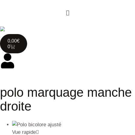
0,00
€
0
polo marquage manche
droite
Vue rapide