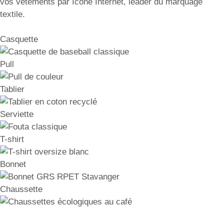
vos vêtements par Icone Internet, leader du marquage
textile.
Casquette
Pull
Tablier
Serviette
T-shirt
Bonnet
Chaussette