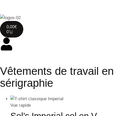
0,00
€
0
Vêtements de travail en
sérigraphie
Vue rapide
Sol's Imperial col en V