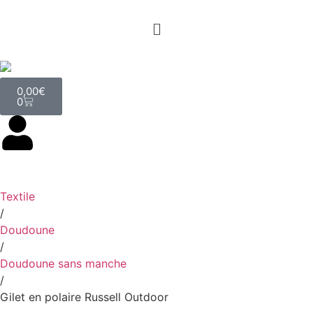
0,00
€
0
Textile
/
Doudoune
/
Doudoune sans manche
/
Gilet en polaire Russell Outdoor