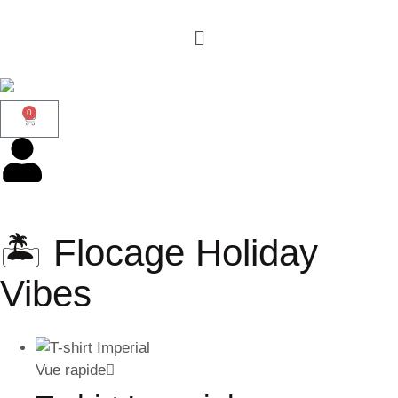
0
🏝 Flocage Holiday
Vibes
Vue rapide