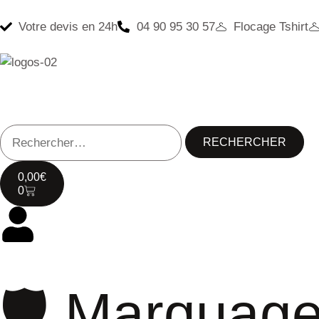
Votre devis en 24h
04 90 95 30 57
Flocage Tshirt
0,00
€
0
🛡 Marquage