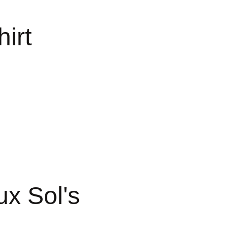
irt
ux Sol's