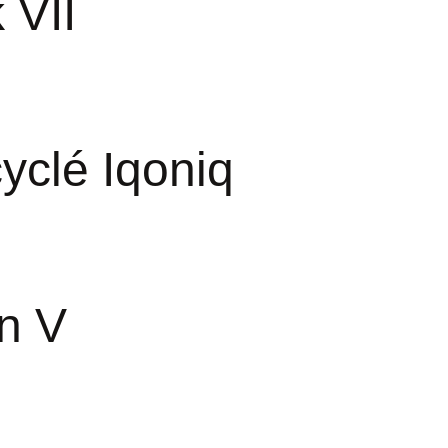
 VII
cyclé Iqoniq
en V