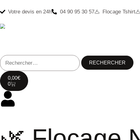
Votre devis en 24h
04 90 95 30 57
Flocage Tshirt
0,00
€
0
🌿 Flocage 