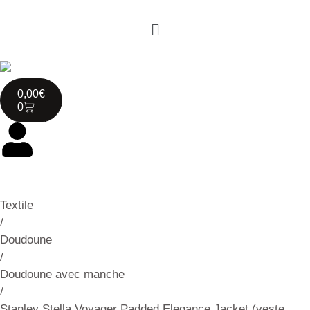
0,00
€
0
Textile
/
Doudoune
/
Doudoune avec manche
/
Stanley Stella Voyager Padded Elegance Jacket (veste