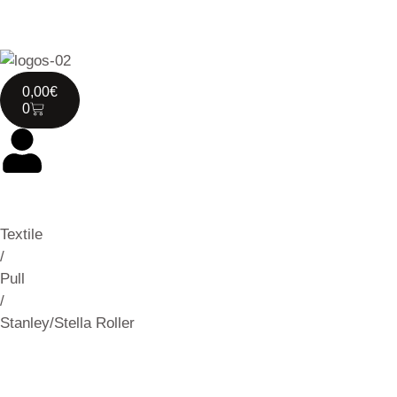
0,00
€
0
Textile
/
Pull
/
Stanley/Stella Roller