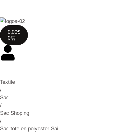
0,00
€
0
Textile
/
Sac
/
Sac Shoping
/
Sac tote en polyester Sai