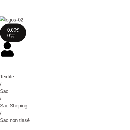
0,00
€
0
Textile
/
Sac
/
Sac Shoping
/
Sac non tissé