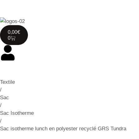
0,00
€
0
Textile
/
Sac
/
Sac Isotherme
/
Sac isotherme lunch en polyester recyclé GRS Tundra