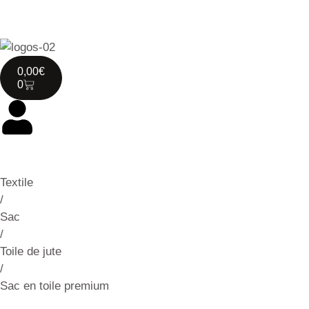
0,00
€
0
Textile
/
Sac
/
Toile de jute
/
Sac en toile premium