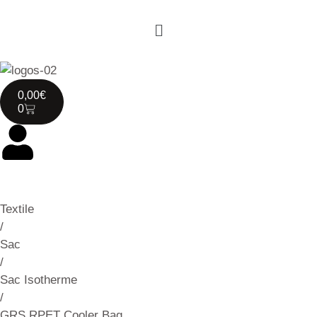
0,00
€
0
Textile
/
Sac
/
Sac Isotherme
/
GRS RPET Cooler Bag