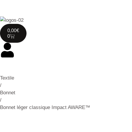
0,00
€
0
Textile
/
Bonnet
/
Bonnet léger classique Impact AWARE™